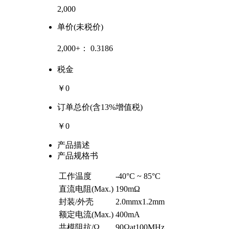
2,000
单价(未税价)
2,000+：
0.3186
税金
￥0
订单总价(含13%增值税)
￥0
产品描述
产品规格书
工作温度
-40°C ~ 85°C
直流电阻(Max.)
190mΩ
封装/外壳
2.0mmx1.2mm
额定电流(Max.)
400mA
共模阻抗/Ω
90Ωat100MHz