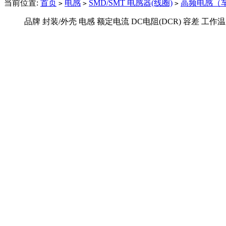
当前位置:
首页
电感
SMD/SMT 电感器(线圈)
高频电感（
>
>
>
品牌
封装/外壳
电感
额定电流
DC电阻(DCR)
容差
工作温